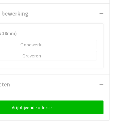
n bewerking
 x 18mm)
Onbewerkt
Graveren
cten
Vrijblijvende offerte