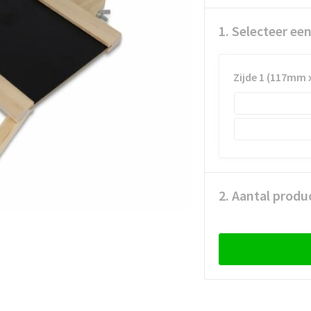
1. Selecteer ee
Zijde 1 (117mm
2. Aantal produ