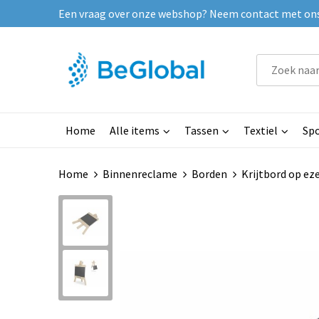
Een vraag over onze webshop? Neem contact met ons o
Home
Alle items
Tassen
Textiel
Spo
Home
Binnenreclame
Borden
Krijtbord op eze