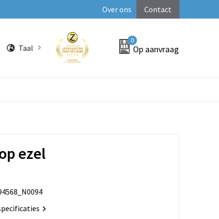
Over ons
Contact
0
Taal
Op aanvraag
op ezel
94568_N0094
specificaties