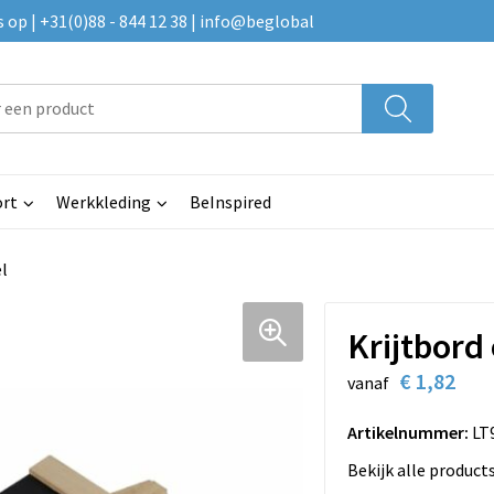
p | +31(0)88 - 844 12 38 | info@beglobal
rt
Werkkleding
BeInspired
l
Krijtbord 
€ 1,82
vanaf
Artikelnummer:
LT
Bekijk alle product