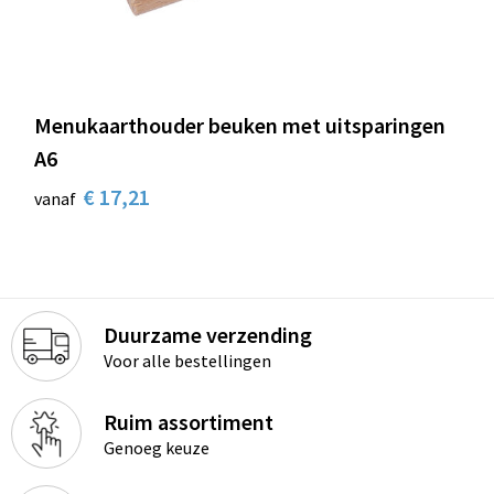
Schoenentassen
Schoudertassen
Sporttassen
Menukaarthouder beuken met uitsparingen
A6
Strandtassen
€ 17,21
vanaf
Tablettassen
Toilettassen
Trolleys
Duurzame verzending
Voor alle bestellingen
Waterbestendige tassen
Ruim assortiment
Reistassensets
Genoeg keuze
Goodiebags