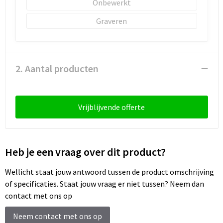
Onbewerkt
Sleutelhangers en Lanyards
Laptop hoezen en tassen
Sweaters
Schorten en Sloven
Graveren
Snoepgoed
Lunchtassen
T-Shirts
Sweaters
Spellen voor binnen en buiten
Matrozentassen
Vesten
T-Shirts
2. Aantal producten
Sport
Opbergtassen
Veiligheidsvesten en Veiligheidshesjes
Veiligheid, Auto en Fiets
Opvouwbare tassen
Vesten
Vrijblijvende offerte
Vrije tijd en Strand
Papieren tassen
Gereedschap
Heb je een vraag over dit product?
Waterflesjes
Promotietassen
Gehoorbescherming
Wellicht staat jouw antwoord tussen de product omschrijving
Themapakketten
Reistassen
of specificaties. Staat jouw vraag er niet tussen? Neem dan
contact met ons op
Rugzakken
Neem contact met ons op