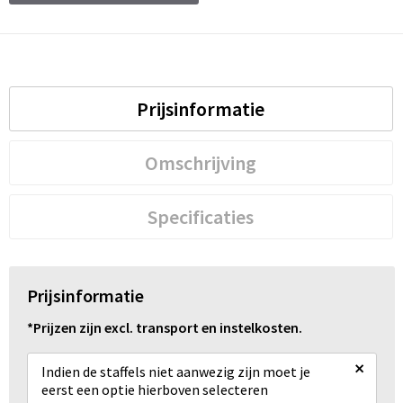
Schoenentassen
Schoudertassen
Sporttassen
Prijsinformatie
Strandtassen
Omschrijving
Tablettassen
Specificaties
Toilettassen
Trolleys
Prijsinformatie
Waterbestendige tassen
*Prijzen zijn excl. transport en instelkosten.
Reistassensets
×
Indien de staffels niet aanwezig zijn moet je
eerst een optie hierboven selecteren
Goodiebags