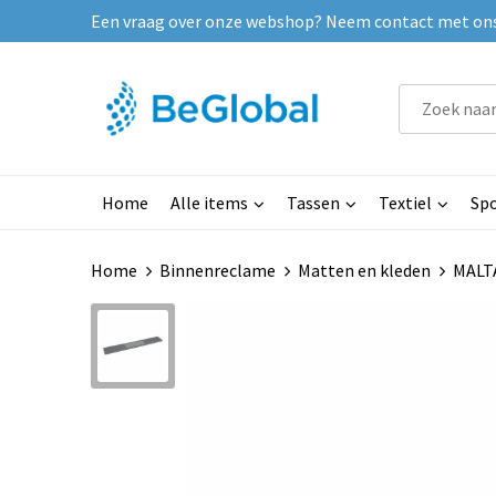
Een vraag over onze webshop? Neem contact met ons o
Home
Alle items
Tassen
Textiel
Spo
Home
Binnenreclame
Matten en kleden
MALTA