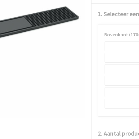
1. Selecteer ee
Bovenkant (17
2. Aantal produ