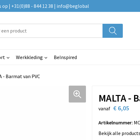
p | +31(0)88 - 844 12 38 | info@beglobal
rt
Werkkleding
BeInspired
 - Barmat van PVC
MALTA - 
€ 6,05
vanaf
Artikelnummer:
MO
Bekijk alle product