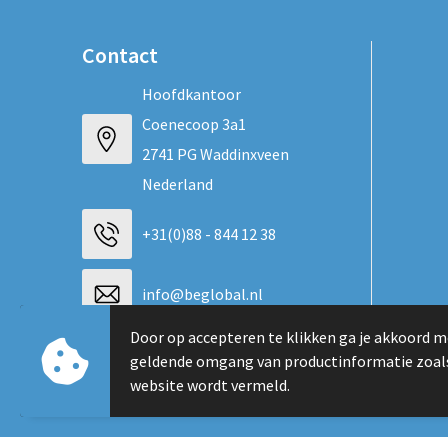
Contact
Hoofdkantoor
Coenecoop 3a1
2741 PG Waddinxveen
Nederland
+31(0)88 - 844 12 38
info@beglobal.nl
Door op accepteren te klikken ga je akkoord m
Neem contact op
geldende omgang van productinformatie zoal
website wordt vermeld.