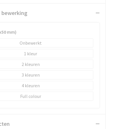
n bewerking
0x50 mm)
Onbewerkt
1
2
3
4
Full colour
cten