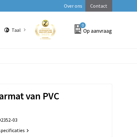
Over ons
Contact
0
Taal
Op aanvraag
Barmat van PVC
2352-03
specificaties