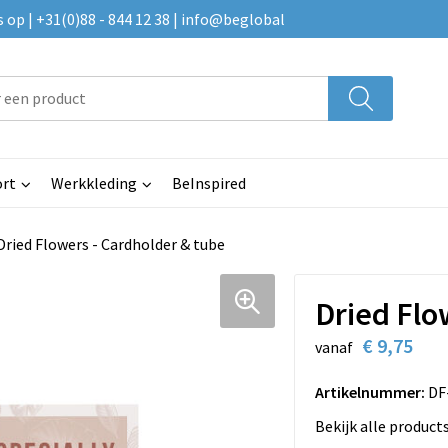
p | +31(0)88 - 844 12 38 | info@beglobal
rt
Werkkleding
BeInspired
Dried Flowers - Cardholder & tube
Dried Flo
€ 9,75
vanaf
Artikelnummer:
DF
Bekijk alle product