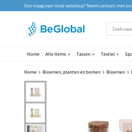
Een vraag over onze webshop? Neem contact met ons o
Home
Alle items
Tassen
Textiel
Spo
Home
Bloemen, planten en bomen
Bloemen