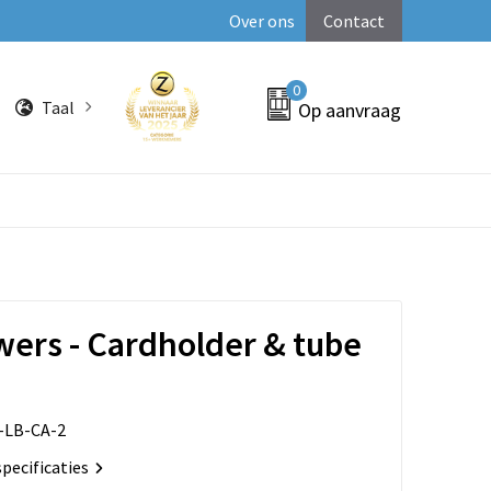
Over ons
Contact
0
Taal
Op aanvraag
wers - Cardholder & tube
-LB-CA-2
specificaties