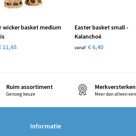
r wicker basket medium
Easter basket small -
is
Kalanchoë
€ 11,65
€ 6,40
vanaf
Ruim assortiment
Merkversterken
Genoeg keuze
Meer dan alleen een
Informatie