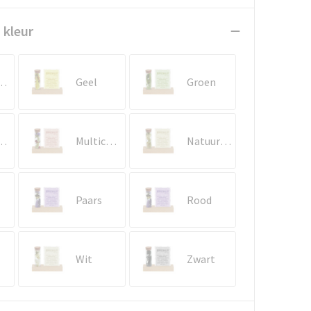
 kleur
erblauw
Geel
Groen
tblauw
Multicolor
Natuurlijk
Paars
Rood
Wit
Zwart