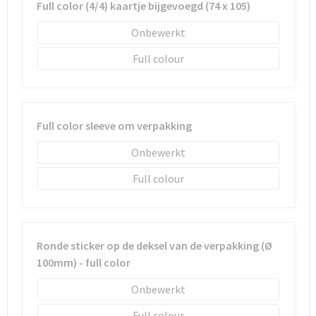
Schoenentassen
Full color (4/4) kaartje bijgevoegd (74 x 105)
Onbewerkt
Schoudertassen
Full colour
Sporttassen
Strandtassen
Full color sleeve om verpakking
Tablettassen
Onbewerkt
Toilettassen
Full colour
Trolleys
Waterbestendige tassen
Ronde sticker op de deksel van de verpakking (Ø
100mm) - full color
Reistassensets
Onbewerkt
Goodiebags
Full colour