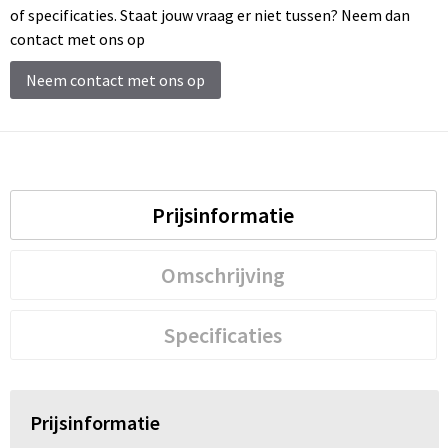
Schoenentassen
of specificaties. Staat jouw vraag er niet tussen? Neem dan
contact met ons op
Schoudertassen
Neem contact met ons op
Sporttassen
Strandtassen
Tablettassen
Prijsinformatie
Toilettassen
Omschrijving
Trolleys
Specificaties
Waterbestendige tassen
Reistassensets
Prijsinformatie
Goodiebags