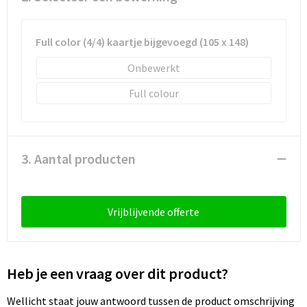
Sleutelhangers en Lanyards
Laptop hoezen en tassen
Sweaters
Schorten en Sloven
Snoepgoed
Lunchtassen
T-Shirts
Sweaters
Full color (4/4) kaartje bijgevoegd (105 x 148)
Onbewerkt
Spellen voor binnen en buiten
Matrozentassen
Vesten
T-Shirts
Full colour
Sport
Opbergtassen
Veiligheidsvesten en Veiligheidshesjes
Veiligheid, Auto en Fiets
Opvouwbare tassen
Vesten
3. Aantal producten
Vrije tijd en Strand
Papieren tassen
Gereedschap
Waterflesjes
Promotietassen
Gehoorbescherming
Vrijblijvende offerte
Themapakketten
Reistassen
Heb je een vraag over dit product?
Rugzakken
Wellicht staat jouw antwoord tussen de product omschrijving