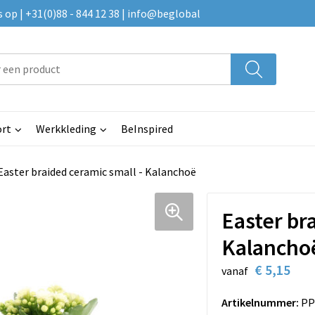
p | +31(0)88 - 844 12 38 | info@beglobal
rt
Werkkleding
BeInspired
Easter braided ceramic small - Kalanchoë
Easter br
Kalancho
€ 5,15
vanaf
Artikelnummer:
PP