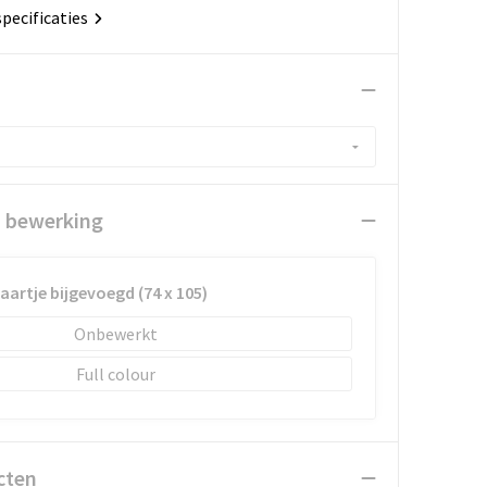
specificaties
n bewerking
kaartje bijgevoegd (74 x 105)
Onbewerkt
Full colour
cten