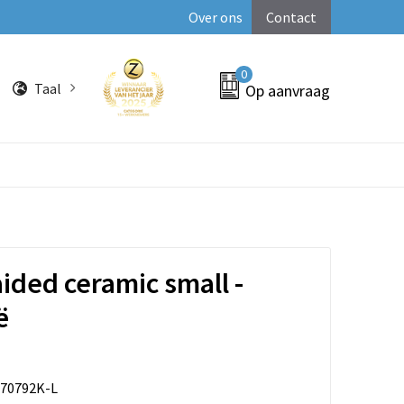
Over ons
Contact
0
Taal
Op aanvraag
aided ceramic small -
ë
70792K-L