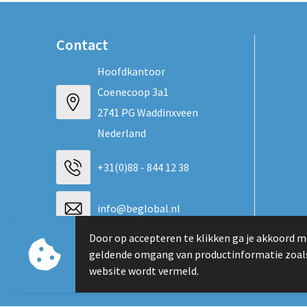
Contact
Hoofdkantoor
Coenecoop 3a1
2741 PG Waddinxveen
Nederland
+31(0)88 - 844 12 38
info@beglobal.nl
Door op accepteren te klikken ga je akkoord m
Neem contact op
geldende omgang van productinformatie zoal
website wordt vermeld.