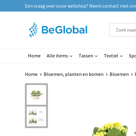
Een vraag over onze webshop? Neem contact met ons o
Home
Alle items
Tassen
Textiel
Spo
Home
Bloemen, planten en bomen
Bloemen