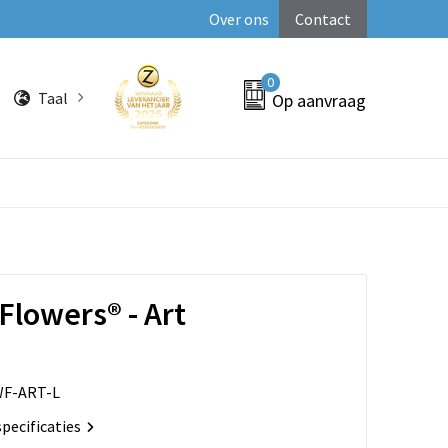
Over ons
Contact
0
Taal
Op aanvraag
Flowers® - Art
F-ART-L
specificaties