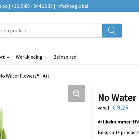
p | +31(0)88 - 844 12 38 | info@beglobal
rt
Werkkleding
BeInspired
No Water Flowers® - Art
No Water 
€ 9,25
vanaf
Artikelnummer:
NW
Bekijk alle product