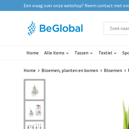
Een vraag over onze webshop? Neem contact met ons o
Home
Alle items
Tassen
Textiel
Spo
Home
Bloemen, planten en bomen
Bloemen