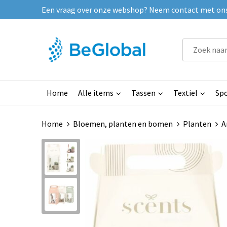
Een vraag over onze webshop? Neem contact met ons o
Home
Alle items
Tassen
Textiel
Spo
Home
Bloemen, planten en bomen
Planten
A