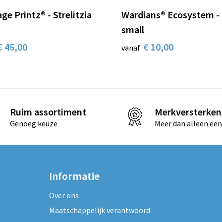
ge Printz® - Strelitzia
Wardians® Ecosystem -
small
€ 45,00
€ 10,00
vanaf
Ruim assortiment
Merkversterken
Genoeg keuze
Meer dan alleen een
Informatie
Over ons
Maatschappelijk verantwoord