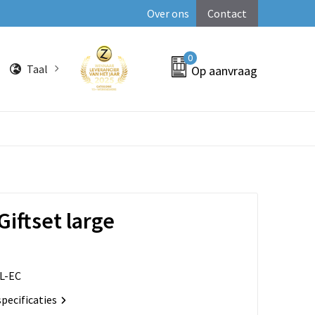
Over ons
Contact
0
Taal
Op aanvraag
Giftset large
L-EC
specificaties