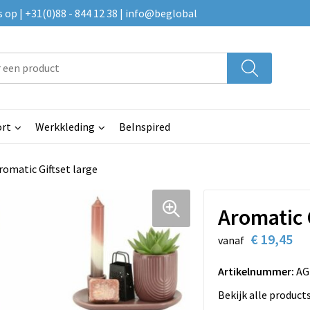
p | +31(0)88 - 844 12 38 | info@beglobal
rt
Werkkleding
BeInspired
romatic Giftset large
Aromatic 
€ 19,45
vanaf
Artikelnummer:
AG
Bekijk alle product