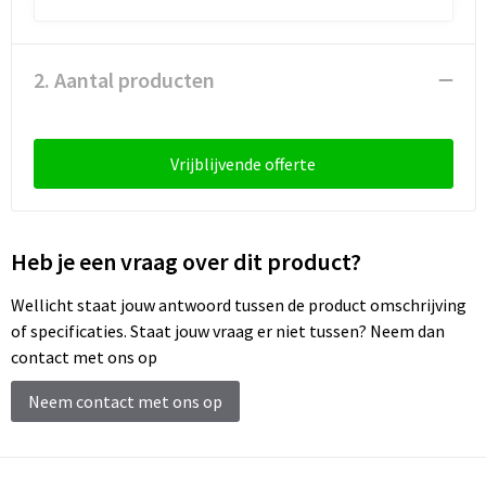
Sleutelhangers en Lanyards
Laptop hoezen en tassen
Sweaters
Schorten en Sloven
Snoepgoed
Lunchtassen
T-Shirts
Sweaters
2. Aantal producten
Spellen voor binnen en buiten
Matrozentassen
Vesten
T-Shirts
Vrijblijvende offerte
Sport
Opbergtassen
Veiligheidsvesten en Veiligheidshesjes
Veiligheid, Auto en Fiets
Opvouwbare tassen
Vesten
Heb je een vraag over dit product?
Vrije tijd en Strand
Papieren tassen
Gereedschap
Wellicht staat jouw antwoord tussen de product omschrijving
Waterflesjes
Promotietassen
Gehoorbescherming
of specificaties. Staat jouw vraag er niet tussen? Neem dan
contact met ons op
Themapakketten
Reistassen
Neem contact met ons op
Rugzakken