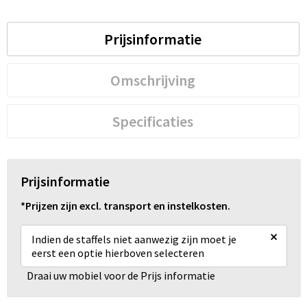
Schoenentassen
Schoudertassen
Prijsinformatie
Sporttassen
Omschrijving
Strandtassen
Specificaties
Tablettassen
Toilettassen
Prijsinformatie
Trolleys
*Prijzen zijn excl. transport en instelkosten.
×
Waterbestendige tassen
Indien de staffels niet aanwezig zijn moet je
eerst een optie hierboven selecteren
Reistassensets
Draai uw mobiel voor de Prijs informatie
Goodiebags