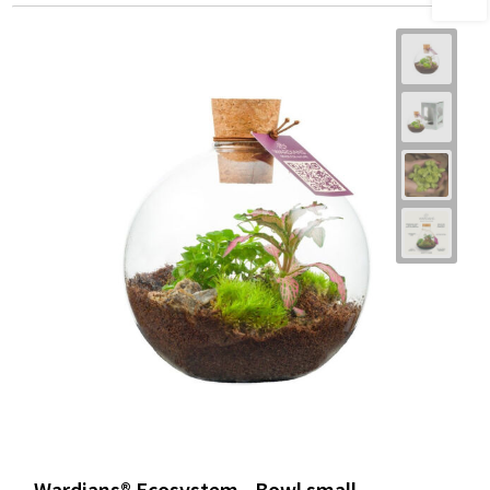
Wardians® Ecosystem - Bowl small