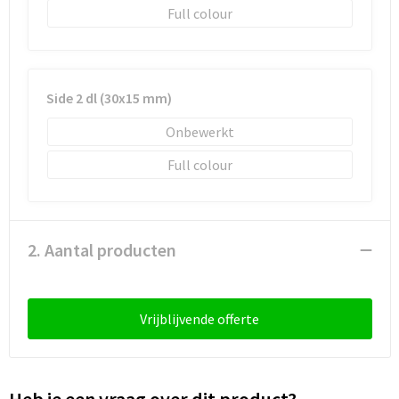
Schoenentassen
Full colour
Schoudertassen
Sporttassen
Side 2 dl (30x15 mm)
Onbewerkt
Strandtassen
Full colour
Tablettassen
Toilettassen
2. Aantal producten
Trolleys
Waterbestendige tassen
Vrijblijvende offerte
Reistassensets
Goodiebags