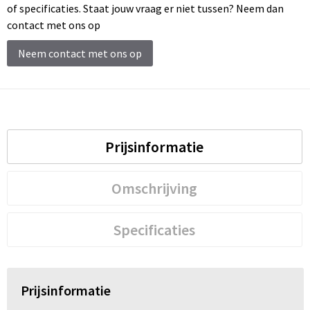
Schoenentassen
of specificaties. Staat jouw vraag er niet tussen? Neem dan
contact met ons op
Schoudertassen
Neem contact met ons op
Sporttassen
Strandtassen
Tablettassen
Prijsinformatie
Toilettassen
Omschrijving
Trolleys
Specificaties
Waterbestendige tassen
Reistassensets
Prijsinformatie
Goodiebags