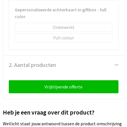
Sleutelhangers en Lanyards
Laptop hoezen en tassen
Sweaters
Schorten en Sloven
Gepersonaliseerde achterkaart in giftbox - full
color
Snoepgoed
Lunchtassen
T-Shirts
Sweaters
Onbewerkt
Spellen voor binnen en buiten
Matrozentassen
Vesten
T-Shirts
Full colour
Sport
Opbergtassen
Veiligheidsvesten en Veiligheidshesjes
Veiligheid, Auto en Fiets
Opvouwbare tassen
Vesten
2. Aantal producten
Vrije tijd en Strand
Papieren tassen
Gereedschap
Waterflesjes
Promotietassen
Gehoorbescherming
Vrijblijvende offerte
Themapakketten
Reistassen
Heb je een vraag over dit product?
Rugzakken
Wellicht staat jouw antwoord tussen de product omschrijving