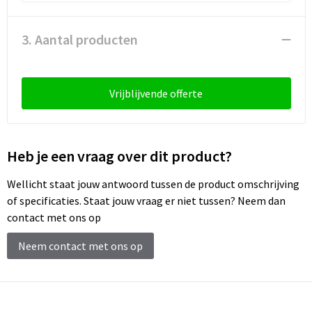
Schoenentassen
Schoudertassen
3. Aantal producten
Sporttassen
Vrijblijvende offerte
Strandtassen
Tablettassen
Heb je een vraag over dit product?
Toilettassen
Wellicht staat jouw antwoord tussen de product omschrijving
of specificaties. Staat jouw vraag er niet tussen? Neem dan
Trolleys
contact met ons op
Waterbestendige tassen
Neem contact met ons op
Reistassensets
Goodiebags