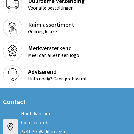
Duurzame verzending
Voor alle bestellingen
Ruim assortiment
Genoeg keuze
Merkversterkend
Meer dan alleen een logo
Adviserend
Hulp nodig? Geen probleem!
Contact
Hoofdkantoor
Coenecoop 3a1
2741 PG Waddinxveen