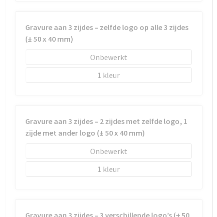
Schoenentassen
Schoudertassen
Gravure aan 3 zijdes – zelfde logo op alle 3 zijdes
(± 50 x 40 mm)
Sporttassen
Onbewerkt
Strandtassen
1
Tablettassen
Toilettassen
Gravure aan 3 zijdes – 2 zijdes met zelfde logo, 1
zijde met ander logo (± 50 x 40 mm)
Trolleys
Onbewerkt
Waterbestendige tassen
1
Reistassensets
Goodiebags
Gravure aan 3 zijdes – 3 verschillende logo’s (± 50