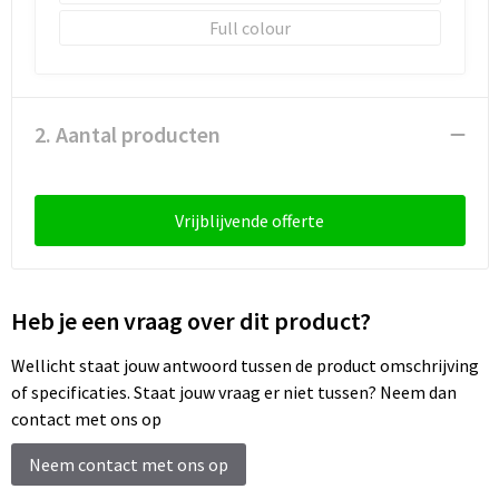
Schoenentassen
Full colour
Schoudertassen
Sporttassen
2. Aantal producten
Strandtassen
Vrijblijvende offerte
Tablettassen
Toilettassen
Heb je een vraag over dit product?
Trolleys
Wellicht staat jouw antwoord tussen de product omschrijving
Waterbestendige tassen
of specificaties. Staat jouw vraag er niet tussen? Neem dan
contact met ons op
Reistassensets
Neem contact met ons op
Goodiebags