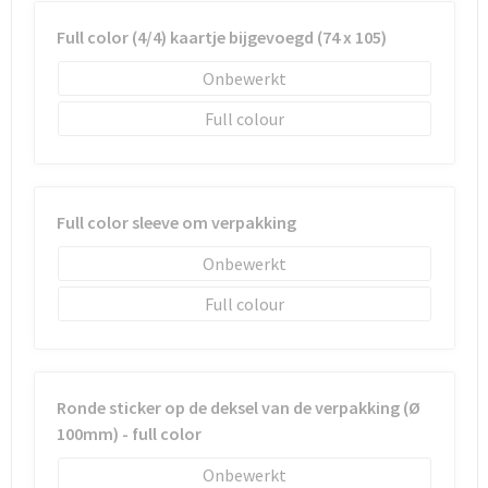
Sleutelhangers en Lanyards
Laptop hoezen en tassen
Sweaters
Schorten en Sloven
Full color (4/4) kaartje bijgevoegd (74 x 105)
Snoepgoed
Lunchtassen
T-Shirts
Sweaters
Onbewerkt
Spellen voor binnen en buiten
Matrozentassen
Vesten
T-Shirts
Full colour
Sport
Opbergtassen
Veiligheidsvesten en Veiligheidshesjes
Full color sleeve om verpakking
Veiligheid, Auto en Fiets
Opvouwbare tassen
Vesten
Onbewerkt
Vrije tijd en Strand
Papieren tassen
Gereedschap
Full colour
Waterflesjes
Promotietassen
Gehoorbescherming
Themapakketten
Reistassen
Ronde sticker op de deksel van de verpakking (Ø
100mm) - full color
Rugzakken
Onbewerkt