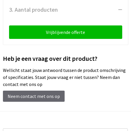
Schoenentassen
3. Aantal producten
Schoudertassen
Sporttassen
Vrijblijvende offerte
Strandtassen
Heb je een vraag over dit product?
Tablettassen
Wellicht staat jouw antwoord tussen de product omschrijving
Toilettassen
of specificaties. Staat jouw vraag er niet tussen? Neem dan
contact met ons op
Trolleys
Neem contact met ons op
Waterbestendige tassen
Reistassensets
Goodiebags