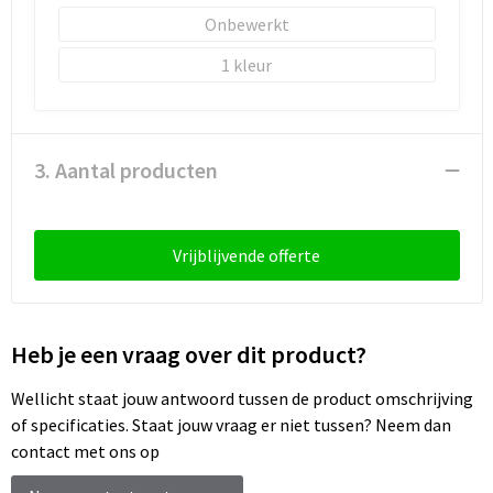
Sleutelhangers en Lanyards
Laptop hoezen en tassen
Sweaters
Schorten en Sloven
Onbewerkt
Snoepgoed
Lunchtassen
T-Shirts
Sweaters
1
Spellen voor binnen en buiten
Matrozentassen
Vesten
T-Shirts
3. Aantal producten
Sport
Opbergtassen
Veiligheidsvesten en Veiligheidshesjes
Veiligheid, Auto en Fiets
Opvouwbare tassen
Vesten
Vrijblijvende offerte
Vrije tijd en Strand
Papieren tassen
Gereedschap
Waterflesjes
Promotietassen
Gehoorbescherming
Heb je een vraag over dit product?
Themapakketten
Reistassen
Wellicht staat jouw antwoord tussen de product omschrijving
of specificaties. Staat jouw vraag er niet tussen? Neem dan
Rugzakken
contact met ons op