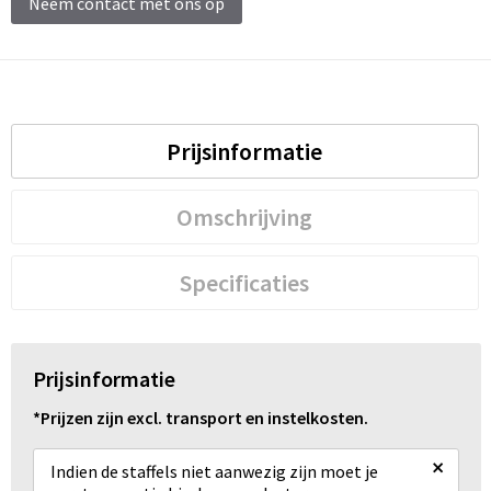
Neem contact met ons op
Schoenentassen
Schoudertassen
Sporttassen
Prijsinformatie
Strandtassen
Omschrijving
Tablettassen
Toilettassen
Specificaties
Trolleys
Prijsinformatie
Waterbestendige tassen
*Prijzen zijn excl. transport en instelkosten.
Reistassensets
×
Indien de staffels niet aanwezig zijn moet je
Goodiebags