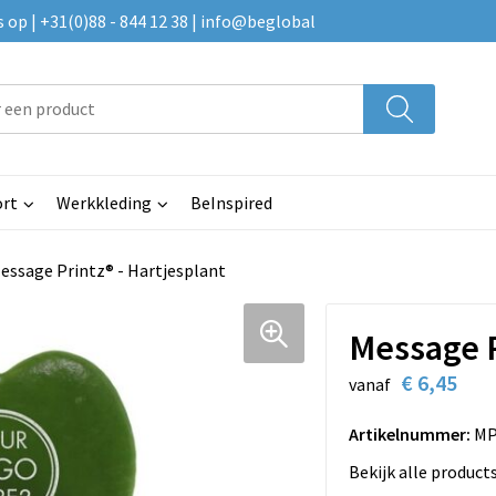
p | +31(0)88 - 844 12 38 | info@beglobal
rt
Werkkleding
BeInspired
essage Printz® - Hartjesplant
Message P
€ 6,45
vanaf
Artikelnummer:
MP
Bekijk alle product