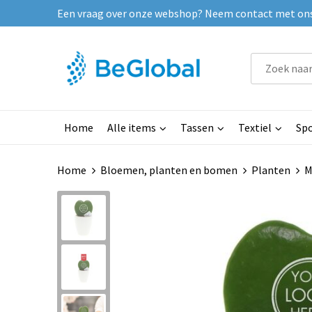
Een vraag over onze webshop? Neem contact met ons o
Home
Alle items
Tassen
Textiel
Spo
Home
Bloemen, planten en bomen
Planten
M