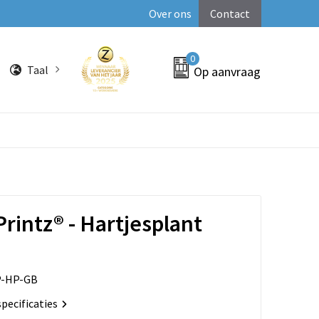
Over ons
Contact
0
Taal
Op aanvraag
rintz® - Hartjesplant
-HP-GB
specificaties