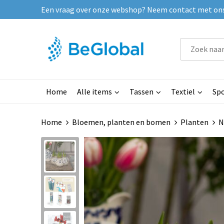
Een vraag over onze webshop? Neem contact met ons o
Home
Alle items
Tassen
Textiel
Spo
Home
Bloemen, planten en bomen
Planten
N