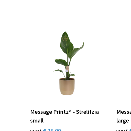
Message Printz® - Strelitzia
Messa
small
large
€ 25,00