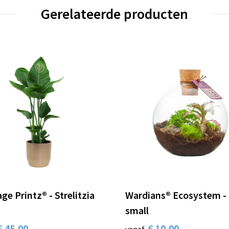
Gerelateerde producten
ge Printz® - Strelitzia
Wardians® Ecosystem -
small
€ 45,00
€ 10,00