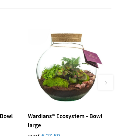
 Bowl
Wardians® Ecosystem - Bowl
large
€ 27,50