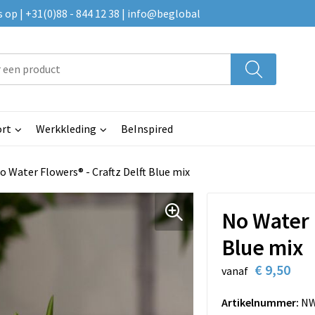
p | +31(0)88 - 844 12 38 | info@beglobal
rt
Werkkleding
BeInspired
o Water Flowers® - Craftz Delft Blue mix
No Water 
Blue mix
€ 9,50
vanaf
Artikelnummer:
NW