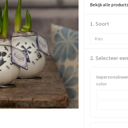
Bekijk alle product
1. Soort
2. Selecteer ee
Gepersonaliseer
color