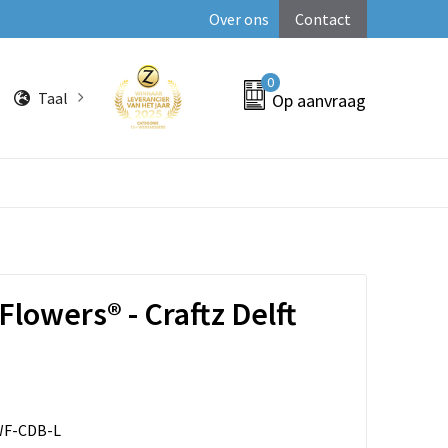
Over ons
Contact
0
Taal
Op aanvraag
Flowers® - Craftz Delft
F-CDB-L