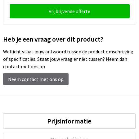
Schoenentassen
Vrijblijvende offerte
Schoudertassen
Sporttassen
Heb je een vraag over dit product?
Strandtassen
Wellicht staat jouw antwoord tussen de product omschrijving
of specificaties. Staat jouw vraag er niet tussen? Neem dan
Tablettassen
contact met ons op
Toilettassen
Neem contact met ons op
Trolleys
Waterbestendige tassen
Prijsinformatie
Reistassensets
Goodiebags