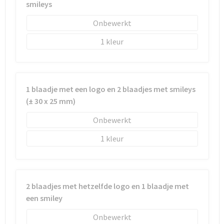
smileys
Sleutelhangers en Lanyards
Laptop hoezen en tassen
Sweaters
Schorten en Sloven
Onbewerkt
Snoepgoed
Lunchtassen
T-Shirts
Sweaters
1
Spellen voor binnen en buiten
Matrozentassen
Vesten
T-Shirts
Sport
Opbergtassen
Veiligheidsvesten en Veiligheidshesjes
1 blaadje met een logo en 2 blaadjes met smileys
(± 30 x 25 mm)
Veiligheid, Auto en Fiets
Opvouwbare tassen
Vesten
Onbewerkt
Vrije tijd en Strand
Papieren tassen
Gereedschap
1
Waterflesjes
Promotietassen
Gehoorbescherming
Themapakketten
Reistassen
2 blaadjes met hetzelfde logo en 1 blaadje met
een smiley
Rugzakken
Onbewerkt