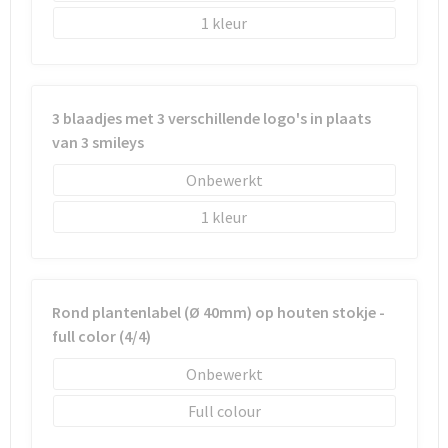
Schoenentassen
1
Schoudertassen
Sporttassen
3 blaadjes met 3 verschillende logo's in plaats
van 3 smileys
Strandtassen
Onbewerkt
Tablettassen
1
Toilettassen
Trolleys
Rond plantenlabel (Ø 40mm) op houten stokje -
full color (4/4)
Waterbestendige tassen
Onbewerkt
Reistassensets
Full colour
Goodiebags