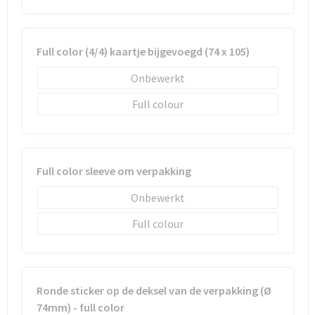
Sleutelhangers en Lanyards
Laptop hoezen en tassen
Sweaters
Schorten en Sloven
Snoepgoed
Lunchtassen
T-Shirts
Sweaters
Full color (4/4) kaartje bijgevoegd (74 x 105)
Spellen voor binnen en buiten
Matrozentassen
Vesten
T-Shirts
Onbewerkt
Full colour
Sport
Opbergtassen
Veiligheidsvesten en Veiligheidshesjes
Veiligheid, Auto en Fiets
Opvouwbare tassen
Vesten
Full color sleeve om verpakking
Vrije tijd en Strand
Papieren tassen
Gereedschap
Onbewerkt
Waterflesjes
Promotietassen
Gehoorbescherming
Full colour
Themapakketten
Reistassen
Rugzakken
Ronde sticker op de deksel van de verpakking (Ø
74mm) - full color