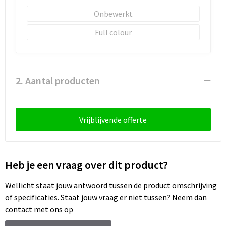
Schoenentassen
Onbewerkt
Schoudertassen
Full colour
Sporttassen
Strandtassen
2. Aantal producten
Tablettassen
Vrijblijvende offerte
Toilettassen
Trolleys
Heb je een vraag over dit product?
Waterbestendige tassen
Wellicht staat jouw antwoord tussen de product omschrijving
of specificaties. Staat jouw vraag er niet tussen? Neem dan
Reistassensets
contact met ons op
Goodiebags