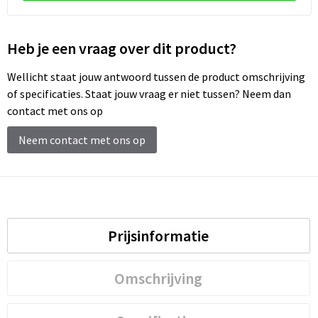
Schoenentassen
Schoudertassen
Heb je een vraag over dit product?
Sporttassen
Wellicht staat jouw antwoord tussen de product omschrijving
of specificaties. Staat jouw vraag er niet tussen? Neem dan
Strandtassen
contact met ons op
Neem contact met ons op
Tablettassen
Toilettassen
Trolleys
Prijsinformatie
Waterbestendige tassen
Omschrijving
Reistassensets
Goodiebags