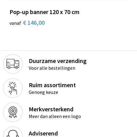
Sleutelhangers en Lanyards
Laptop hoezen en tassen
Sweaters
Schorten en Sloven
Pop-up banner 120 x 70 cm
Snoepgoed
Lunchtassen
T-Shirts
Sweaters
€ 146,00
vanaf
Spellen voor binnen en buiten
Matrozentassen
Vesten
T-Shirts
Sport
Opbergtassen
Veiligheidsvesten en Veiligheidshesjes
Duurzame verzending
Veiligheid, Auto en Fiets
Opvouwbare tassen
Vesten
Voor alle bestellingen
Vrije tijd en Strand
Papieren tassen
Gereedschap
Ruim assortiment
Genoeg keuze
Waterflesjes
Promotietassen
Gehoorbescherming
Themapakketten
Reistassen
Merkversterkend
Meer dan alleen een logo
Rugzakken
Adviserend