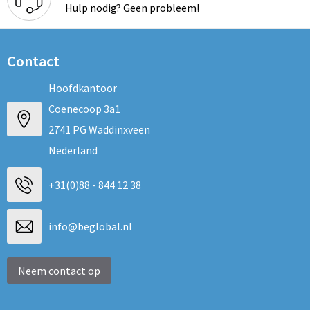
Schoenentassen
Hulp nodig? Geen probleem!
Schoudertassen
Contact
Sporttassen
Hoofdkantoor
Strandtassen
Coenecoop 3a1
2741 PG Waddinxveen
Tablettassen
Nederland
Toilettassen
+31(0)88 - 844 12 38
Trolleys
info@beglobal.nl
Waterbestendige tassen
Neem contact op
Reistassensets
Goodiebags