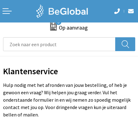
Terug
Terug
Terug
Terug
Terug
0
Aanstekers
Accessoires voor tassen
Badtextiel en Douche
Armwarmers
Hoteltextiel
Op aanvraag
Anti-stress
Aktetassen
Blazers
Bodywarmers
Been- en voetbescherming
Bidons en Sportflessen
Autotassen
Bodywarmers
Broeken
Bodywarmers
Elektronica, Gadgets en USB
Boodschappentassen
Broeken en Rokken
Caps, Hoeden en Mutsen
Broeken en Rokken
Klantenservice
Feestartikelen
Collegetassen
Caps, Hoeden en Mutsen
Handschoenen en Sjaals
Caps, Hoeden en Mutsen
Hulp nodig met het afronden van jouw bestelling, of heb je
gewoon een vraag? Wij helpen jou graag verder. Vul het
Huis, Tuin en Keuken
Crossbody tassen
Dekens, Fleecedekens en Kussens
Jassen
E.H.B.O.
onderstaande formulier in en wij nemen zo spoedig mogelijk
contact met jou op. Voor dringende vragen kun je uiteraard
Kantoor en Zakelijk
Documententassen
Gezichtsmaskers en mondkapjes
Ondergoed en Sokken
Handschoenen en Sjaals
bellen of mailen.
Kerst
Draagtassen
Gilets
Polo's
Jassen