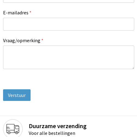
Schoenentassen
E-mailadres
*
Schoudertassen
Sporttassen
Vraag/opmerking
*
Strandtassen
Tablettassen
Toilettassen
Trolleys
Waterbestendige tassen
Reistassensets
Duurzame verzending
Voor alle bestellingen
Goodiebags