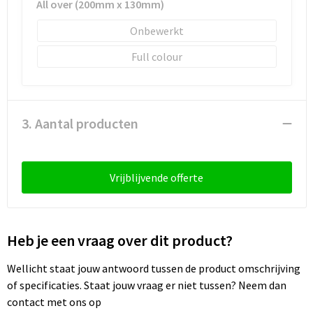
All over (200mm x 130mm)
Sleutelhangers en Lanyards
Laptop hoezen en tassen
Sweaters
Schorten en Sloven
Onbewerkt
Snoepgoed
Lunchtassen
T-Shirts
Sweaters
Full colour
Spellen voor binnen en buiten
Matrozentassen
Vesten
T-Shirts
Sport
Opbergtassen
Veiligheidsvesten en Veiligheidshesjes
3. Aantal producten
Veiligheid, Auto en Fiets
Opvouwbare tassen
Vesten
Vrijblijvende offerte
Vrije tijd en Strand
Papieren tassen
Gereedschap
Waterflesjes
Promotietassen
Gehoorbescherming
Heb je een vraag over dit product?
Themapakketten
Reistassen
Wellicht staat jouw antwoord tussen de product omschrijving
Rugzakken
of specificaties. Staat jouw vraag er niet tussen? Neem dan
contact met ons op