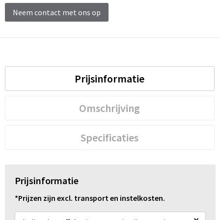
Schoenentassen
Neem contact met ons op
Schoudertassen
Sporttassen
Strandtassen
Prijsinformatie
Tablettassen
Omschrijving
Toilettassen
Specificaties
Trolleys
Waterbestendige tassen
Prijsinformatie
Reistassensets
*Prijzen zijn excl. transport en instelkosten.
Goodiebags