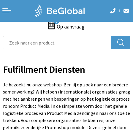
Terug
Terug
Terug
Terug
Terug
0
Aanstekers
Accessoires voor tassen
Badtextiel en Douche
Armwarmers
Hoteltextiel
Op aanvraag
Anti-stress
Aktetassen
Blazers
Bodywarmers
Been- en voetbescherming
Bidons en Sportflessen
Autotassen
Bodywarmers
Broeken
Bodywarmers
Elektronica, Gadgets en USB
Boodschappentassen
Broeken en Rokken
Caps, Hoeden en Mutsen
Broeken en Rokken
Fulfillment Diensten
Feestartikelen
Collegetassen
Caps, Hoeden en Mutsen
Handschoenen en Sjaals
Caps, Hoeden en Mutsen
Je bezoekt nu onze webshop. Ben jij op zoek naar een bredere
samenwerking? Wij helpen (internationale) organisaties graag
Huis, Tuin en Keuken
Crossbody tassen
Dekens, Fleecedekens en Kussens
Jassen
E.H.B.O.
met het aanbrengen van besparingen op het logistieke proces
rondom Product Media. In de simpelste vorm door het gehele
Kantoor en Zakelijk
Documententassen
Gezichtsmaskers en mondkapjes
Ondergoed en Sokken
Handschoenen en Sjaals
logistieke proces van Product Media zendingen naar ons toe te
trekken. Voor complexere organisaties hebben wij onze
Kerst
Draagtassen
Gilets
Polo's
Jassen
gebruiksvriendelijke Promoshop module. Deze is geheel door