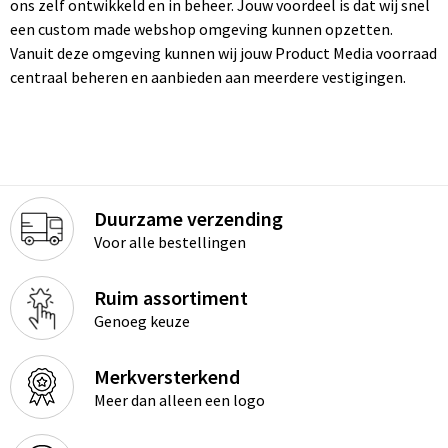
ons zelf ontwikkeld en in beheer. Jouw voordeel is dat wij snel
Kinderen, Peuters en Baby's
Duffeltassen
Handschoenen en Sjaals
Schoenen en accessoires
Kledingaccessoires
een custom made webshop omgeving kunnen opzetten.
Vanuit deze omgeving kunnen wij jouw Product Media voorraad
Klokken, horloges en weerstations
Fietstassen
Jassen
Sportaccessoires
Ondergoed en Sokken
centraal beheren en aanbieden aan meerdere vestigingen.
Lampen en Gereedschap
Golftassen
Kledingaccessoires
Sweaters
Overalls
Levensmiddelen
Heuptassen
Ondergoed, Sokken en Nachtkleding
T-Shirts
Overhemden
Paraplu's
Jute tassen
Overhemden
Vesten
Polo's
Duurzame verzending
Voor alle bestellingen
Persoonlijke verzorging
Katoenen draagtassen
Peuters en Baby's
Zweetbandjes
Reflecterende polo's
Ruim assortiment
Reisbenodigdheden
Kledingtassen
Polo's
Trainingspakken
Reflecterende vesten
Genoeg keuze
Schrijfwaren
Koeltassen en Koelboxen
Regenkleding
Kleding sets
Regenkleding
Merkversterkend
Meer dan alleen een logo
Sinterklaas
Koffers en Trolleys
Schoenen
Schoenen