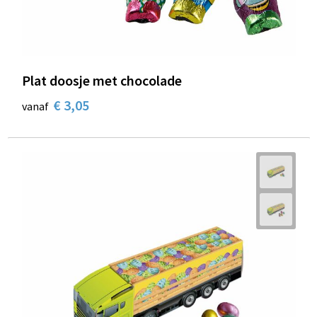
Schoenentassen
Schoudertassen
Sporttassen
Plat doosje met chocolade
€ 3,05
Strandtassen
vanaf
Tablettassen
Toilettassen
Trolleys
Waterbestendige tassen
Reistassensets
Goodiebags