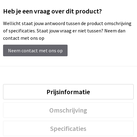
Sleutelhangers en Lanyards
Laptop hoezen en tassen
Sweaters
Schorten en Sloven
Heb je een vraag over dit product?
Snoepgoed
Lunchtassen
T-Shirts
Sweaters
Wellicht staat jouw antwoord tussen de product omschrijving
of specificaties. Staat jouw vraag er niet tussen? Neem dan
Spellen voor binnen en buiten
Matrozentassen
Vesten
T-Shirts
contact met ons op
Sport
Opbergtassen
Veiligheidsvesten en Veiligheidshesjes
Neem contact met ons op
Veiligheid, Auto en Fiets
Opvouwbare tassen
Vesten
Vrije tijd en Strand
Papieren tassen
Gereedschap
Prijsinformatie
Waterflesjes
Promotietassen
Gehoorbescherming
Themapakketten
Reistassen
Omschrijving
Rugzakken
Specificaties