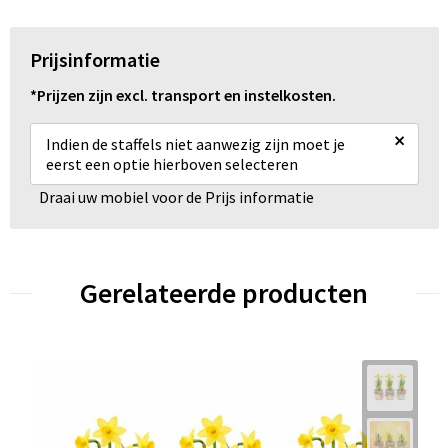
Schoenentassen
Schoudertassen
Prijsinformatie
*Prijzen zijn excl. transport en instelkosten.
Sporttassen
×
Indien de staffels niet aanwezig zijn moet je
Strandtassen
eerst een optie hierboven selecteren
Draai uw mobiel voor de Prijs informatie
Tablettassen
Toilettassen
Gerelateerde producten
Trolleys
Waterbestendige tassen
Reistassensets
Goodiebags