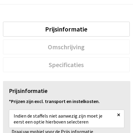
Schoenentassen
Schoudertassen
Prijsinformatie
Sporttassen
Strandtassen
Omschrijving
Tablettassen
Specificaties
Toilettassen
Trolleys
Prijsinformatie
*Prijzen zijn excl. transport en instelkosten.
Waterbestendige tassen
×
Indien de staffels niet aanwezig zijn moet je
Reistassensets
eerst een optie hierboven selecteren
Draai uw mobiel voor de Prijs informatie
Goodiebags