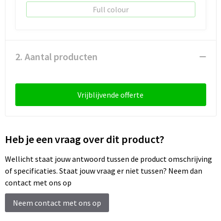
Sleutelhangers en Lanyards
Laptop hoezen en tassen
Sweaters
Schorten en Sloven
Full colour
Snoepgoed
Lunchtassen
T-Shirts
Sweaters
Spellen voor binnen en buiten
Matrozentassen
Vesten
T-Shirts
2. Aantal producten
Sport
Opbergtassen
Veiligheidsvesten en Veiligheidshesjes
Vrijblijvende offerte
Veiligheid, Auto en Fiets
Opvouwbare tassen
Vesten
Vrije tijd en Strand
Papieren tassen
Gereedschap
Heb je een vraag over dit product?
Waterflesjes
Promotietassen
Gehoorbescherming
Wellicht staat jouw antwoord tussen de product omschrijving
of specificaties. Staat jouw vraag er niet tussen? Neem dan
Themapakketten
Reistassen
contact met ons op
Rugzakken
Neem contact met ons op