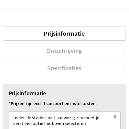
Schoenentassen
Schoudertassen
Sporttassen
Prijsinformatie
Strandtassen
Omschrijving
Tablettassen
Specificaties
Toilettassen
Trolleys
Prijsinformatie
Waterbestendige tassen
*Prijzen zijn excl. transport en instelkosten.
Reistassensets
×
Indien de staffels niet aanwezig zijn moet je
eerst een optie hierboven selecteren
Goodiebags