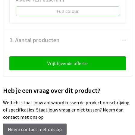
Sleutelhangers en Lanyards
Laptop hoezen en tassen
Sweaters
Schorten en Sloven
Full colour
Snoepgoed
Lunchtassen
T-Shirts
Sweaters
Spellen voor binnen en buiten
Matrozentassen
Vesten
T-Shirts
3. Aantal producten
Sport
Opbergtassen
Veiligheidsvesten en Veiligheidshesjes
Veiligheid, Auto en Fiets
Opvouwbare tassen
Vesten
Vrijblijvende offerte
Vrije tijd en Strand
Papieren tassen
Gereedschap
Heb je een vraag over dit product?
Waterflesjes
Promotietassen
Gehoorbescherming
Wellicht staat jouw antwoord tussen de product omschrijving
Themapakketten
Reistassen
of specificaties. Staat jouw vraag er niet tussen? Neem dan
contact met ons op
Rugzakken
Neem contact met ons op