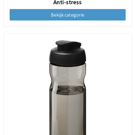
Schoenentassen
Anti-stress
Bekijk categorie
Schoudertassen
Sporttassen
Strandtassen
Tablettassen
Toilettassen
Trolleys
Waterbestendige tassen
Reistassensets
Goodiebags