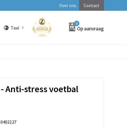
Over ons
Contact
0
Taal
Op aanvraag
- Anti-stress voetbal
-0402127