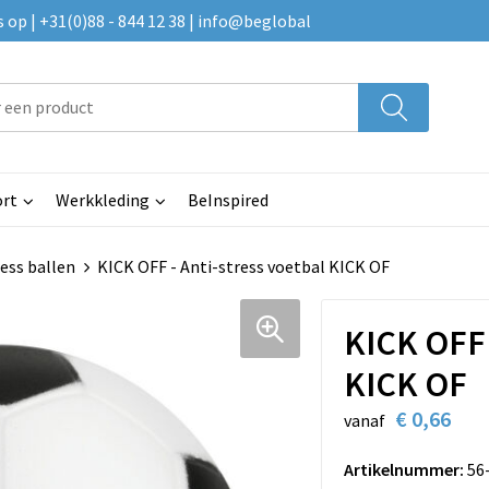
p | +31(0)88 - 844 12 38 | info@beglobal
rt
Werkkleding
BeInspired
ess ballen
KICK OFF - Anti-stress voetbal KICK OF
KICK OFF 
KICK OF
€ 0,66
vanaf
Artikelnummer:
56