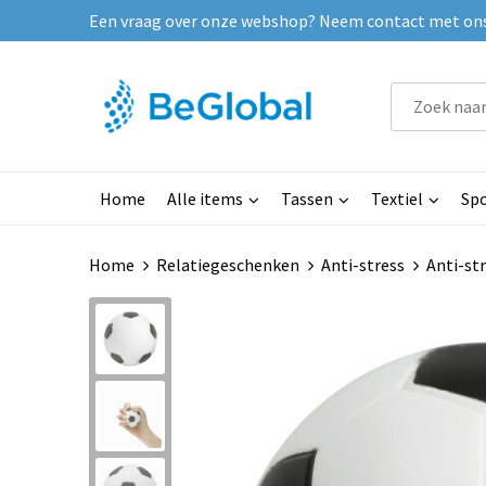
Een vraag over onze webshop? Neem contact met ons o
Home
Alle items
Tassen
Textiel
Spo
Home
Relatiegeschenken
Anti-stress
Anti-str