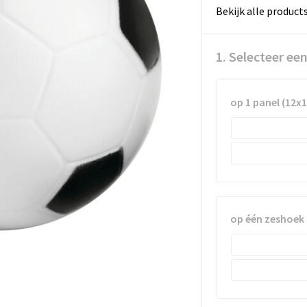
Bekijk alle product
1. Selecteer ee
op 1 panel (12x
op één zeshoek