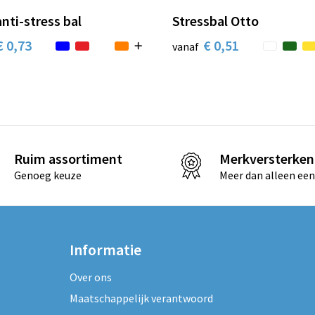
nti-stress bal
Stressbal Otto
€ 0,73
€ 0,51
vanaf
Ruim assortiment
Merkversterken
Genoeg keuze
Meer dan alleen een
Informatie
Over ons
Maatschappelijk verantwoord