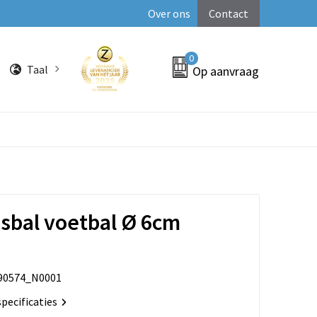
Over ons
Contact
0
Taal
Op aanvraag
ssbal voetbal Ø 6cm
90574_N0001
specificaties