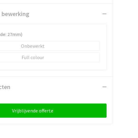
n bewerking
ede: 27mm)
Onbewerkt
Full colour
cten
Vrijblijvende offerte