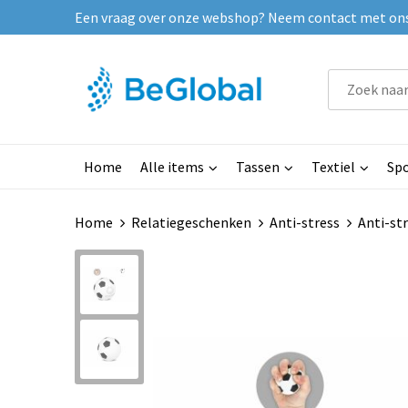
Een vraag over onze webshop? Neem contact met ons o
Home
Alle items
Tassen
Textiel
Spo
Home
Relatiegeschenken
Anti-stress
Anti-str