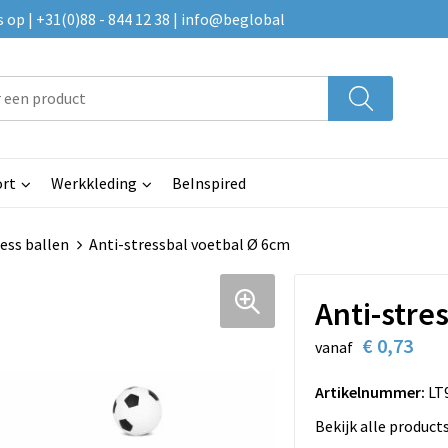
p | +31(0)88 - 844 12 38 | info@beglobal
rt
Werkkleding
BeInspired
ess ballen
Anti-stressbal voetbal Ø 6cm
Anti-stre
€ 0,73
vanaf
Artikelnummer:
LT
Bekijk alle product