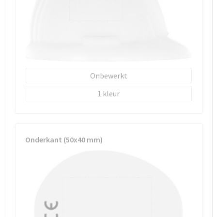
Schoenentassen
Schoudertassen
Sporttassen
Strandtassen
Onbewerkt
1
Tablettassen
Toilettassen
Onderkant (50x40 mm)
Trolleys
Waterbestendige tassen
Reistassensets
Goodiebags