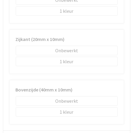
Onbewerkt
Schoenentassen
1
Schoudertassen
Sporttassen
Zijkant (20mm x 10mm)
Strandtassen
Onbewerkt
Tablettassen
1
Toilettassen
Trolleys
Bovenzijde (40mm x 10mm)
Onbewerkt
Waterbestendige tassen
1
Reistassensets
Goodiebags