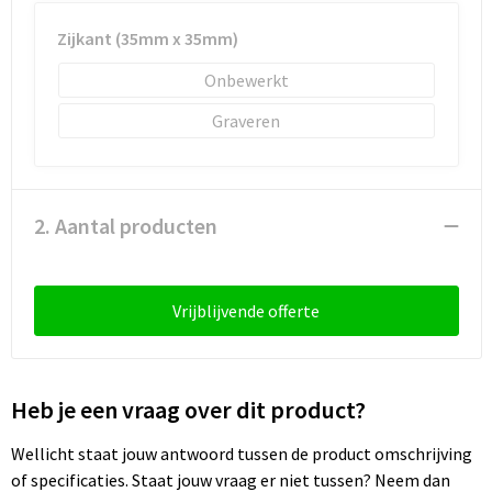
Sleutelhangers en Lanyards
Laptop hoezen en tassen
Sweaters
Schorten en Sloven
Zijkant (35mm x 35mm)
Snoepgoed
Lunchtassen
T-Shirts
Sweaters
Onbewerkt
Spellen voor binnen en buiten
Matrozentassen
Vesten
T-Shirts
Graveren
Sport
Opbergtassen
Veiligheidsvesten en Veiligheidshesjes
2. Aantal producten
Veiligheid, Auto en Fiets
Opvouwbare tassen
Vesten
Vrije tijd en Strand
Papieren tassen
Gereedschap
Vrijblijvende offerte
Waterflesjes
Promotietassen
Gehoorbescherming
Themapakketten
Reistassen
Heb je een vraag over dit product?
Rugzakken
Wellicht staat jouw antwoord tussen de product omschrijving
of specificaties. Staat jouw vraag er niet tussen? Neem dan