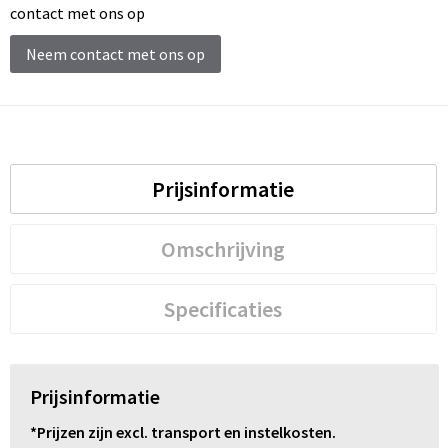
Schoenentassen
contact met ons op
Schoudertassen
Neem contact met ons op
Sporttassen
Strandtassen
Prijsinformatie
Tablettassen
Omschrijving
Toilettassen
Trolleys
Specificaties
Waterbestendige tassen
Prijsinformatie
Reistassensets
*Prijzen zijn excl. transport en instelkosten.
Goodiebags