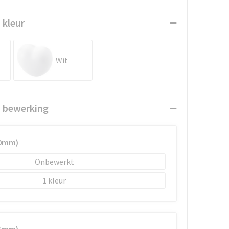
 kleur
Wit
n bewerking
20mm)
Onbewerkt
1