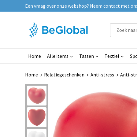
Een vraag over onze webshop? Neem contact met ons o
Home
Alle items
Tassen
Textiel
Spo
Home
Relatiegeschenken
Anti-stress
Anti-st