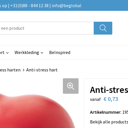
p | +31(0)88 - 844 12 38 | info@beglobal
rt
Werkkleding
BeInspired
ress harten
Anti-stress hart
Anti-stres
€ 0,73
vanaf
Artikelnummer:
19
Bekijk alle product