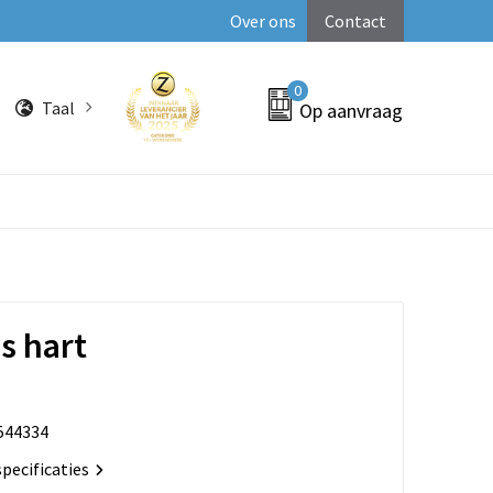
Over ons
Contact
0
Taal
Op aanvraag
s hart
544334
specificaties