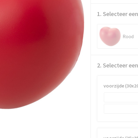
1. Selecteer een
Rood
2. Selecteer ee
voorzijde (30x