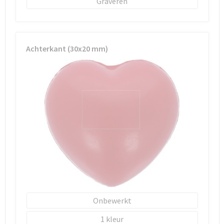
Graveren
Schoenentassen
Schoudertassen
Achterkant (30x20 mm)
Sporttassen
Strandtassen
Tablettassen
Toilettassen
Trolleys
Waterbestendige tassen
Reistassensets
Onbewerkt
1
Goodiebags