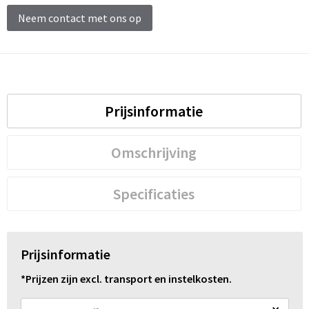
Schoenentassen
Neem contact met ons op
Schoudertassen
Sporttassen
Strandtassen
Prijsinformatie
Tablettassen
Omschrijving
Toilettassen
Specificaties
Trolleys
Waterbestendige tassen
Prijsinformatie
Reistassensets
*Prijzen zijn excl. transport en instelkosten.
Goodiebags