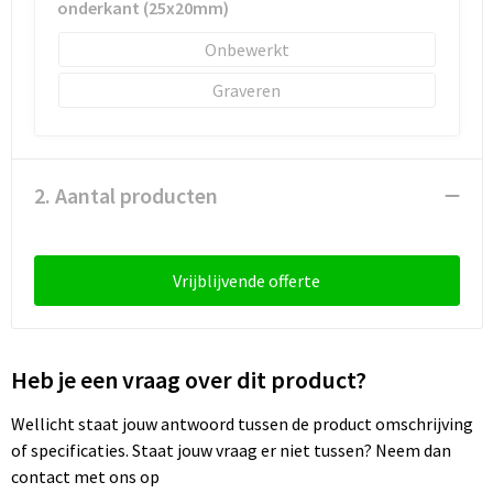
onderkant (25x20mm)
Sleutelhangers en Lanyards
Laptop hoezen en tassen
Sweaters
Schorten en Sloven
Onbewerkt
Snoepgoed
Lunchtassen
T-Shirts
Sweaters
Graveren
Spellen voor binnen en buiten
Matrozentassen
Vesten
T-Shirts
Sport
Opbergtassen
Veiligheidsvesten en Veiligheidshesjes
2. Aantal producten
Veiligheid, Auto en Fiets
Opvouwbare tassen
Vesten
Vrije tijd en Strand
Papieren tassen
Gereedschap
Vrijblijvende offerte
Waterflesjes
Promotietassen
Gehoorbescherming
Heb je een vraag over dit product?
Themapakketten
Reistassen
Wellicht staat jouw antwoord tussen de product omschrijving
Rugzakken
of specificaties. Staat jouw vraag er niet tussen? Neem dan
contact met ons op