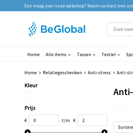
Een vraag over onze webshop? Neem contact met ons o
Home
Alle items
Tassen
Textiel
Spo
Home
Relatiegeschenken
Anti-stress
Anti-st
Kleur
Anti
Prijs
€
t/m
€