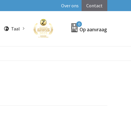
Over ons
Contact
0
Taal
Op aanvraag