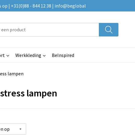
p | +31(0)88 - 844 12 38 | info@beglobal
rt
Werkkleding
BeInspired
ress lampen
-stress lampen