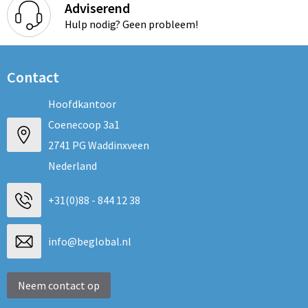
Schoenentassen
Adviserend
Hulp nodig? Geen probleem!
Schoudertassen
Sporttassen
Contact
Strandtassen
Hoofdkantoor
Coenecoop 3a1
Tablettassen
2741 PG Waddinxveen
Nederland
Toilettassen
+31(0)88 - 844 12 38
Trolleys
Waterbestendige tassen
info@beglobal.nl
Reistassensets
Neem contact op
Goodiebags