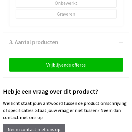
Schoenentassen
Onbewerkt
Graveren
Schoudertassen
Sporttassen
3. Aantal producten
Strandtassen
Tablettassen
Vrijblijvende offerte
Toilettassen
Trolleys
Heb je een vraag over dit product?
Waterbestendige tassen
Wellicht staat jouw antwoord tussen de product omschrijving
of specificaties. Staat jouw vraag er niet tussen? Neem dan
Reistassensets
contact met ons op
Neem contact met ons op
Goodiebags