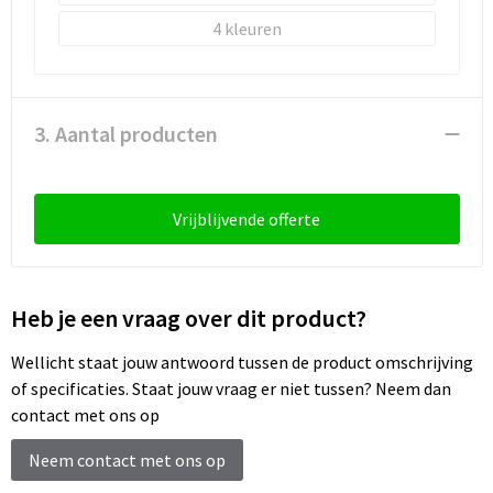
Schoenentassen
4
Schoudertassen
Sporttassen
3. Aantal producten
Strandtassen
Tablettassen
Vrijblijvende offerte
Toilettassen
Heb je een vraag over dit product?
Trolleys
Wellicht staat jouw antwoord tussen de product omschrijving
Waterbestendige tassen
of specificaties. Staat jouw vraag er niet tussen? Neem dan
contact met ons op
Reistassensets
Neem contact met ons op
Goodiebags