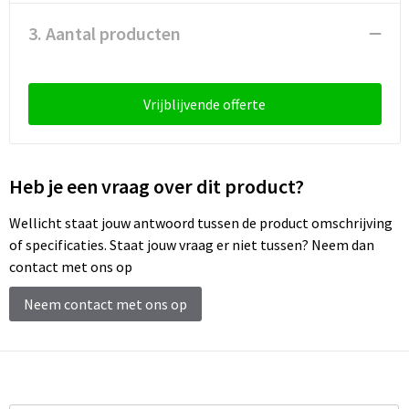
Schoenentassen
3. Aantal producten
Schoudertassen
Sporttassen
Vrijblijvende offerte
Strandtassen
Tablettassen
Heb je een vraag over dit product?
Wellicht staat jouw antwoord tussen de product omschrijving
Toilettassen
of specificaties. Staat jouw vraag er niet tussen? Neem dan
contact met ons op
Trolleys
Neem contact met ons op
Waterbestendige tassen
Reistassensets
Goodiebags