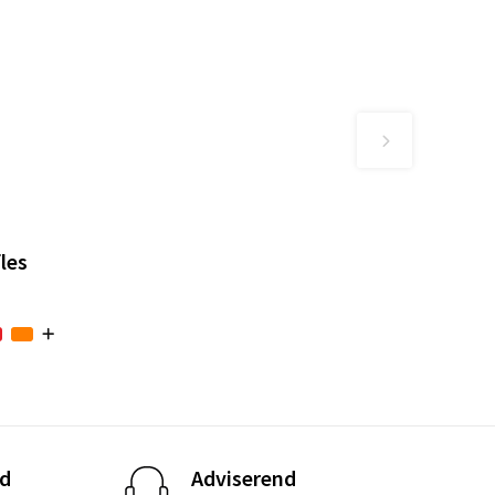
les
d
Adviserend