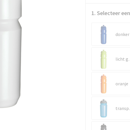
1. Selecteer een
d
lich
oranje
tran