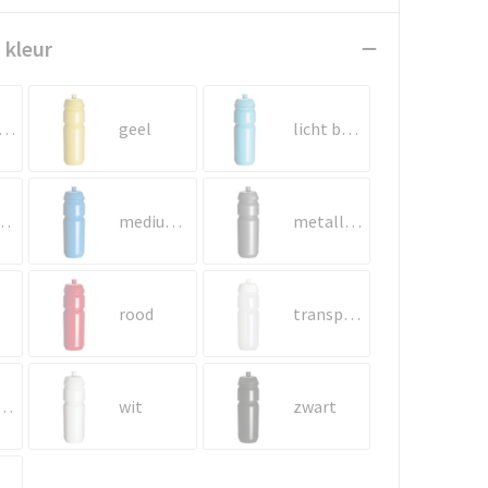
 kleur
onker blauw
geel
licht blauw
t groen
medium blauw
metallic grijs
rood
transparant
sparant aqua
wit
zwart