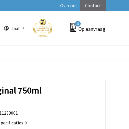
Over ons
Contact
0
Taal
Op aanvraag
ginal 750ml
11233001
specificaties