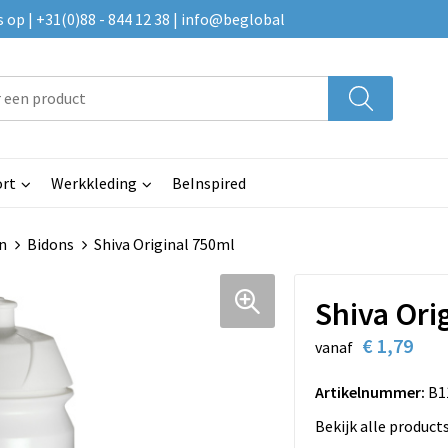
p | +31(0)88 - 844 12 38 | info@beglobal
rt
Werkkleding
BeInspired
n
Bidons
Shiva Original 750ml
Shiva Ori
€ 1,79
vanaf
Artikelnummer:
B1
Bekijk alle product