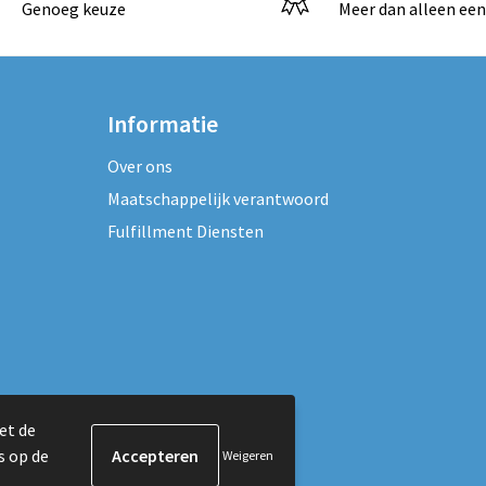
Genoeg keuze
Meer dan alleen een
Informatie
Over ons
Maatschappelijk verantwoord
Fulfillment Diensten
et de
s op de
Weigeren