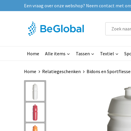
Een vraag over onze webshop? Neem contact met ons o
Home
Alle items
Tassen
Textiel
Spo
Home
Relatiegeschenken
Bidons en Sportflesse