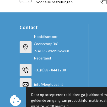
Voor alle bestellingen
Contact
Hoofdkantoor
Coenecoop 3a1
2741 PG Waddinxveen
Nederland
+31(0)88 - 844 12 38
info@beglobal.nl
Door op accepteren te klikken ga je akkoord m
Neem contact op
geldende omgang van productinformatie zoal
website wordt vermeld.