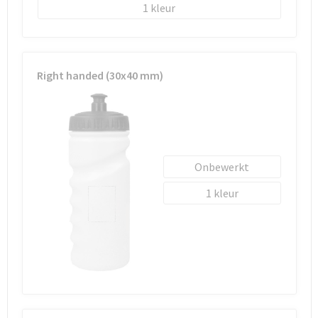
Schoenentassen
1
Schoudertassen
Sporttassen
Right handed (30x40 mm)
Strandtassen
Tablettassen
Onbewerkt
Toilettassen
1
Trolleys
Waterbestendige tassen
Reistassensets
Goodiebags