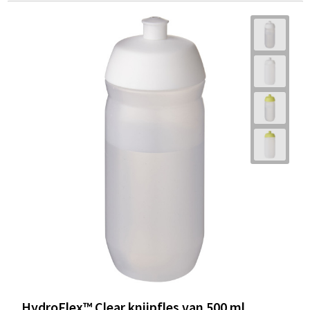
HydroFlex™ Clear knijpfles van 500 ml