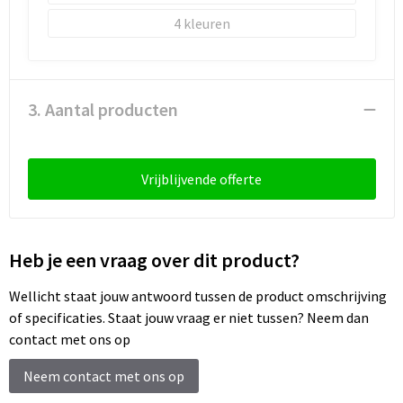
Schoenentassen
4
Schoudertassen
Sporttassen
3. Aantal producten
Strandtassen
Tablettassen
Vrijblijvende offerte
Toilettassen
Heb je een vraag over dit product?
Trolleys
Wellicht staat jouw antwoord tussen de product omschrijving
Waterbestendige tassen
of specificaties. Staat jouw vraag er niet tussen? Neem dan
contact met ons op
Reistassensets
Neem contact met ons op
Goodiebags